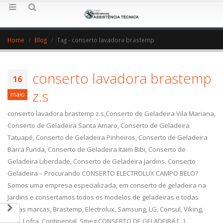
Home
Blog
Tag -
conserto lavadora brastemp
conserto lavadora brastemp
16
z.s
maio
conserto lavadora brastemp z.s,Conserto de Geladeira Vila Mariana,
Conserto de Geladeira Santa Amaro, Conserto de Geladeira
Tatuapé, Conserto de Geladeira Pinheiros, Conserto de Geladeira
Barra Funda, Conserto de Geladeira Itaim Bibi, Conserto de
Geladeira Liberdade, Conserto de Geladeira Jardins. Conserto
Geladeira – Procurando CONSERTO ELECTROLUX CAMPO BELO?
Somos uma empresa especializada, em conserto de geladeira na
Jardins e consertamos todos os modelos de geladeiras e todas
essas marcas, Brastemp, Electrolux, Samsung, LG, Consul, Viking,
DCS, Lofra, Continental, Smeg.CONSERTO DE GELADEIRA [...]