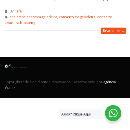
By
Rafa
assistencia tecnica geladeira
,
conserto de geladeira
,
conserto
lavadora brastemp
Read more...
Copyright todos os direitos reservados. Desenvolvido por
Agência
Mudar
Ajuda?
Clique Aqui