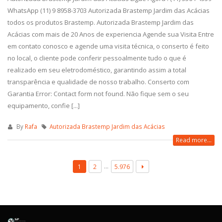
WhatsApp (11) 9 8958-3703 Autorizada Brastemp Jardim das Acácias
todos os produtos Brastemp. Autorizada Brastemp Jardim das
Acácias com mais de 20 Anos de experiencia Agende sua Visita Entre
em contato conosco e agende uma visita técnica, o conserto é feito
no local, o cliente pode conferir pessoalmente tudo o que é
realizado em seu eletrodoméstico, garantindo assim a total
transparência e qualidade de nosso trabalho. Conserto com
Garantia Error: Contact form not found. Não fique sem o seu
equipamento, confie [...]
By
Rafa
Autorizada Brastemp Jardim das Acácias
Read more...
…
1
2
5.976