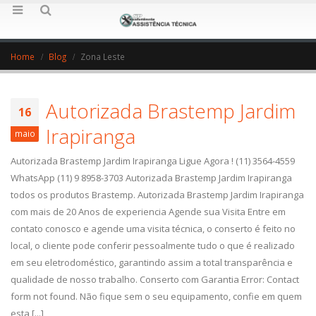
Home
Blog
Zona Leste
Autorizada Brastemp Jardim
16
Irapiranga
maio
Autorizada Brastemp Jardim Irapiranga Ligue Agora ! (11) 3564-4559
WhatsApp (11) 9 8958-3703 Autorizada Brastemp Jardim Irapiranga
todos os produtos Brastemp. Autorizada Brastemp Jardim Irapiranga
com mais de 20 Anos de experiencia Agende sua Visita Entre em
contato conosco e agende uma visita técnica, o conserto é feito no
local, o cliente pode conferir pessoalmente tudo o que é realizado
em seu eletrodoméstico, garantindo assim a total transparência e
qualidade de nosso trabalho. Conserto com Garantia Error: Contact
form not found. Não fique sem o seu equipamento, confie em quem
esta [...]