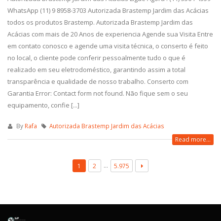
WhatsApp (11) 9 8958-3703 Autorizada Brastemp Jardim das Acácias
todos os produtos Brastemp. Autorizada Brastemp Jardim das
Acácias com mais de 20 Anos de experiencia Agende sua Visita Entre
em contato conosco e agende uma visita técnica, o conserto é feito
no local, o cliente pode conferir pessoalmente tudo o que é
realizado em seu eletrodoméstico, garantindo assim a total
transparência e qualidade de nosso trabalho. Conserto com
Garantia Error: Contact form not found. Não fique sem o seu
equipamento, confie [...]
By
Rafa
Autorizada Brastemp Jardim das Acácias
Read more...
…
1
2
5.975