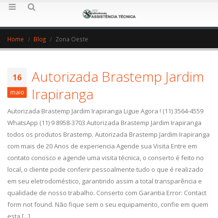
Home
Blog
Zona Oeste
Autorizada Brastemp Jardim
16
Irapiranga
maio
Autorizada Brastemp Jardim Irapiranga Ligue Agora ! (11) 3564-4559
WhatsApp (11) 9 8958-3703 Autorizada Brastemp Jardim Irapiranga
todos os produtos Brastemp. Autorizada Brastemp Jardim Irapiranga
com mais de 20 Anos de experiencia Agende sua Visita Entre em
contato conosco e agende uma visita técnica, o conserto é feito no
local, o cliente pode conferir pessoalmente tudo o que é realizado
em seu eletrodoméstico, garantindo assim a total transparência e
qualidade de nosso trabalho. Conserto com Garantia Error: Contact
form not found. Não fique sem o seu equipamento, confie em quem
esta [...]