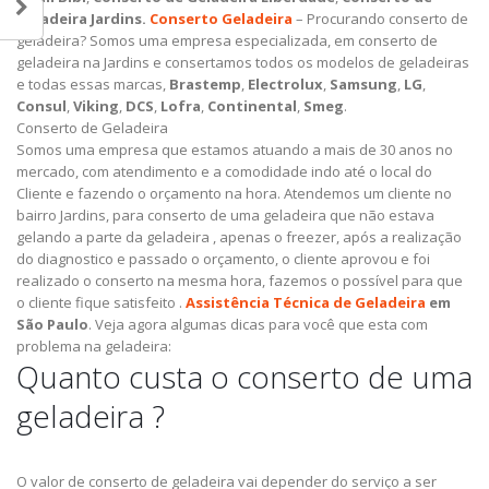
Geladeira Jardins.
Conserto Geladeira
– Procurando conserto de
geladeira? Somos uma empresa especializada, em conserto de
geladeira na Jardins e consertamos todos os modelos de geladeiras
e todas essas marcas,
Brastemp
,
Electrolux
,
Samsung
,
LG
,
Consul
,
Viking
,
DCS
,
Lofra
,
Continental
,
Smeg
.
Conserto de Geladeira
Somos uma empresa que estamos atuando a mais de 30 anos no
mercado, com atendimento e a comodidade indo até o local do
Cliente e fazendo o orçamento na hora. Atendemos um cliente no
bairro Jardins, para conserto de uma geladeira que não estava
gelando a parte da geladeira , apenas o freezer, após a realização
do diagnostico e passado o orçamento, o cliente aprovou e foi
realizado o conserto na mesma hora, fazemos o possível para que
o cliente fique satisfeito .
Assistência Técnica de Geladeira
em
São Paulo
.
Veja agora algumas dicas para você que esta com
problema na geladeira:
Quanto custa o conserto de uma
geladeira ?
O valor de conserto de geladeira vai depender do serviço a ser