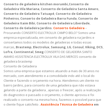
Conserto de geladeira kitchen morumbi,Conserto de
Geladeira Vila Mariana
,
Conserto de Geladeira Santa Amaro
,
Conserto de Geladeira Tatuapé
,
Conserto de Geladeira
Pinheiros
,
Conserto de Geladeira Barra Funda
,
Conserto de
Geladeira Itaim Bibi
,
Conserto de Geladeira Liberdade
,
Conserto de Geladeira Jardins.
Conserto Geladeira
–
Procurando CONSERTO ELECTROLUX CAMPO BELO? Somos uma
empresa especializada, em conserto de geladeira na Jardins e
consertamos todos os modelos de geladeiras e todas essas
marcas,
Brastemp
,
Electrolux
,
Samsung
,
LG
,
Consul
,
Viking
,
DCS
,
Lofra
,
Continental
,
Smeg
.CONSERTO DE GELADEIRA SANTO
AMARO ASSISTENCIA ELECTROLUX VILA DAS MERCES conserto de
geladeira brastemp
Conserto de Geladeira
Somos uma empresa que estamos atuando a mais de 30 anos no
mercado, com atendimento e a comodidade indo até o local do
Cliente e fazendo o orçamento na hora. Atendemos um cliente no
bairro Jardins, para conserto de uma geladeira que não estava
gelando a parte da geladeira , apenas o freezer, após a realização
do diagnostico e passado o orçamento, o cliente aprovou e foi
realizado o conserto na mesma hora, fazemos o possível para que
o cliente fique satisfeito .
Assistência Técnica de Geladeira
em