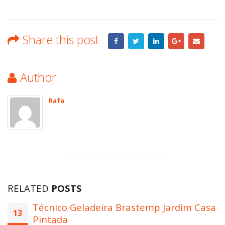
Share this post
Author
Rafa
RELATED
POSTS
Técnico Geladeira Brastemp Jardim Casa
14
Pintada