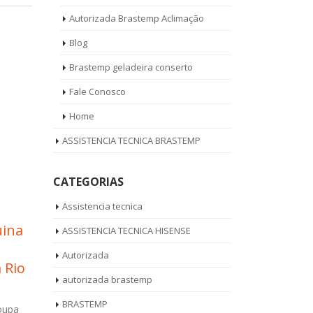
Autorizada Brastemp Aclimação
Blog
Brastemp geladeira conserto
Fale Conosco
Home
ASSISTENCIA TECNICA BRASTEMP
CATEGORIAS
Assistencia tecnica
ica
Autorizada Geladeira
Téc
ASSISTENCIA TECNICA HISENSE
19
13
Vila
Brastemp Jardim
Bra
Autorizada
jun
set
Ivone
Cam
autorizada brastemp
stemp
Autorizada Geladeira Brastemp Jardim
Técnico Gela
BRASTEMP
 (11)
Ivone Ligue Agora! (11) 3564-4559
Campestre Li