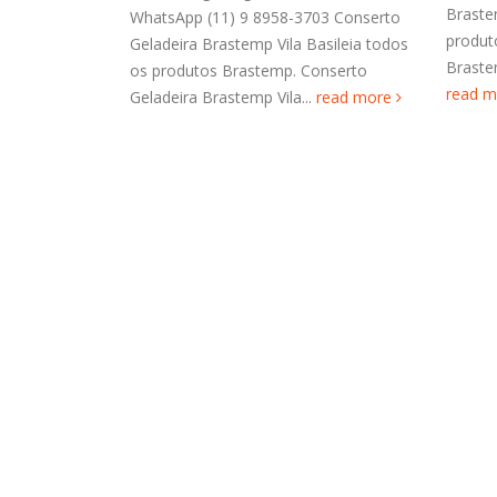
Brastemp Capão Redondo todos os
03 Conserto
Braste
produtos Brastemp. Conserto
asileia todos
Agora 
Brastemp Capão Redondo com...
onserto
9 8958
read more
read more
Lavar 
read 