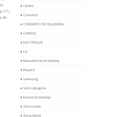
58-3703
(Clique Aqui)WhatsApp (11) 9 5736
4559 WhatsAp
Centro
stemp
0036 Fale Conosco Pelo WhatsApp
Técnico Gela
Conserto
Autorizada Geladeira Brastemp...
Campestre t
read more
produtos Bra
CONSERTO DE GELADEIRA
Brastemp Vila
CONSUL
ELECTROLUX
LG
Manutencao brastemp
Reparo
samsung
Sem categoria
tecnico brastemp
Zona Leste
Zona Norte