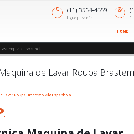
(11) 3564-4559
(
Ligue para nós
Fa
HOME
Brastemp Vila Espanhola
a Maquina de Lavar Roupa Braste
de Lavar Roupa Brastemp Vila Espanhola
cnica Maquina de Lavar