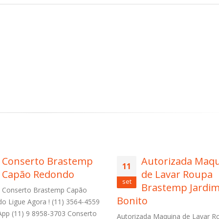
Autorizada Maquina
Assistência Técn
11
de Lavar Roupa
Fogão Brastemp 
set
Brastemp Jardim Rio
dos Remédios
to
Assistência Técnica Fogão Bra
Vila dos Remédios Ligue Agora !
zada Maquina de Lavar Roupa