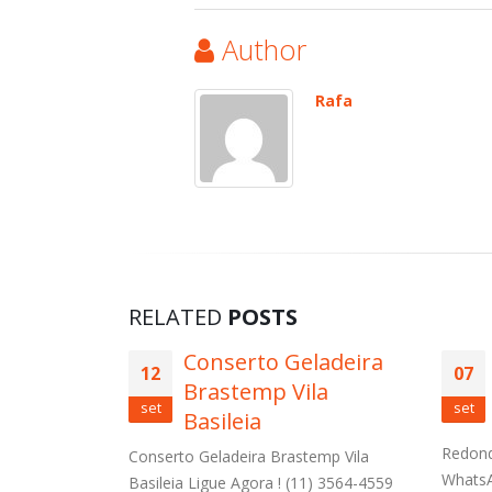
Author
Rafa
RELATED
POSTS
ladeira
Conserto Brastemp
07
11
la
Capão Redondo
set
set
Conserto Brastemp Capão
Boni
Redondo Ligue Agora ! (11) 3564-4559
emp Vila
WhatsApp (11) 9 8958-3703 Conserto
1) 3564-4559
Autori