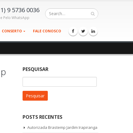
11) 9 5736 0036
le Pelo WhatsApp
CONSERTO
FALE CONOSCO
mp
PESQUISAR
Pesquisar
por:
POSTS RECENTES
Autorizada Brastemp Jardim Irapiranga