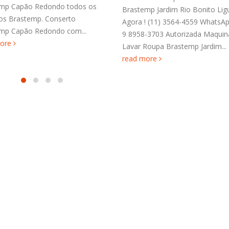
3564-4559 WhatsApp (11) 9 89
mp Jardim Rio Bonito Ligue
Assistência Técnica Fogão Bra
! (11) 3564-4559 WhatsApp (11)
Vila dos Remédios todos os...
-3703 Autorizada Maquina de
read more
Roupa Brastemp Jardim...
more