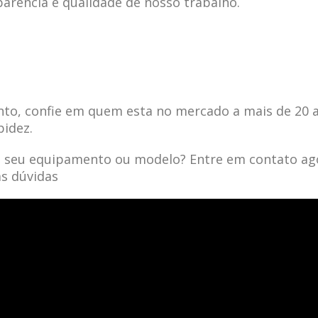
parência e qualidade de nosso trabalho.
to, confie em quem esta no mercado a mais de 20 
pidez.
a seu equipamento ou modelo? Entre em contato ag
as dúvidas