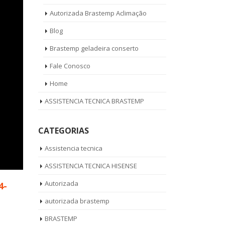
Autorizada Brastemp Aclimação
Blog
Brastemp geladeira conserto
Fale Conosco
Home
ASSISTENCIA TECNICA BRASTEMP
CATEGORIAS
Assistencia tecnica
ASSISTENCIA TECNICA HISENSE
Autorizada
4-
autorizada brastemp
BRASTEMP