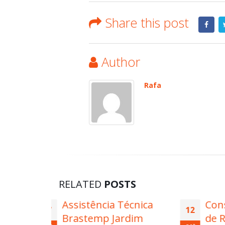
Share this post
Author
Rafa
RELATED
POSTS
Técnica
Conserto Secadora
12
27
ardim
de Roupa Brastemp