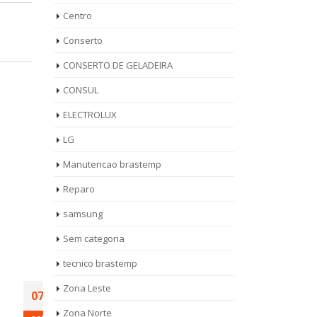
Centro
Conserto
CONSERTO DE GELADEIRA
CONSUL
ELECTROLUX
LG
Manutencao brastemp
Reparo
samsung
Sem categoria
tecnico brastemp
stemp
Técnico Maquina de
Ass
Zona Leste
14
11
uz
Lavar Roupa
Sec
Zona Norte