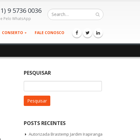
11) 9 5736 0036
le Pelo WhatsApp
CONSERTO
FALE CONOSCO
PESQUISAR
Pesquisar
por:
POSTS RECENTES
p
Autorizada Brastemp Jardim Irapiranga