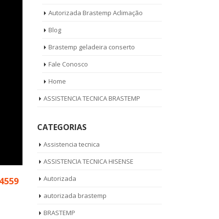
Autorizada Brastemp Aclimação
Blog
Brastemp geladeira conserto
Fale Conosco
Home
ASSISTENCIA TECNICA BRASTEMP
CATEGORIAS
Assistencia tecnica
ASSISTENCIA TECNICA HISENSE
Autorizada
-4559
autorizada brastemp
BRASTEMP