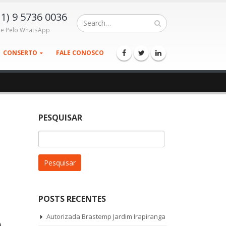
11) 9 5736 0036
le Pelo WhatsApp
CONSERTO
FALE CONOSCO
PESQUISAR
Pesquisar
por:
POSTS RECENTES
p
Autorizada Brastemp Jardim Irapiranga