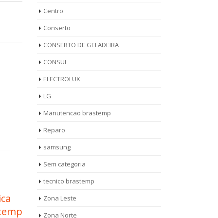
Centro
Conserto
CONSERTO DE GELADEIRA
CONSUL
ELECTROLUX
LG
Manutencao brastemp
Reparo
samsung
Sem categoria
tecnico brastemp
 de
Autorizada Maquina
Ass
Zona Leste
11
11
de Lavar Roupa
Lav
Zona Norte