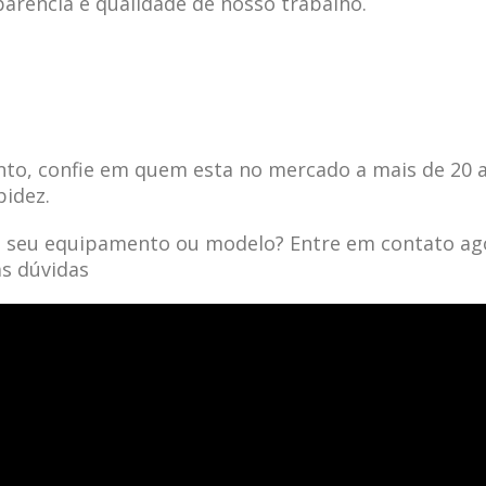
parência e qualidade de nosso trabalho.
to, confie em quem esta no mercado a mais de 20 
pidez.
a seu equipamento ou modelo? Entre em contato ag
as dúvidas