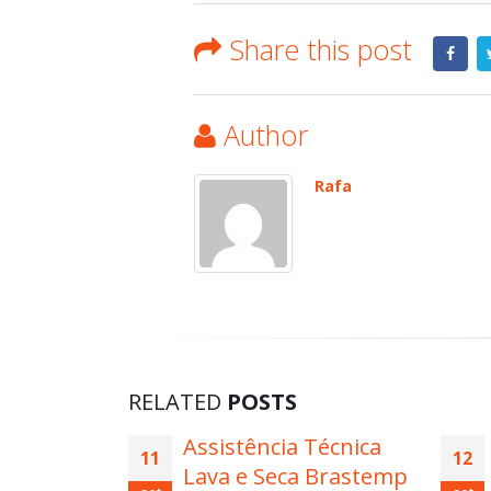
Share this post
Author
Rafa
RELATED
POSTS
Técnica
Conserto Fogão
12
11
 Brastemp
Brastemp Parque