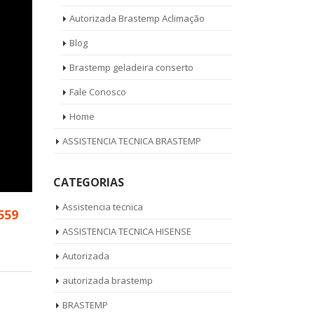
Autorizada Brastemp Aclimação
Blog
Brastemp geladeira conserto
Fale Conosco
Home
ASSISTENCIA TECNICA BRASTEMP
CATEGORIAS
Assistencia tecnica
559
ASSISTENCIA TECNICA HISENSE
Autorizada
autorizada brastemp
BRASTEMP