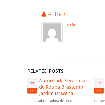
Author
Rafa
RELATED
POSTS
Secadora
Conserto Geladeira
12
08
rastemp
Brastemp Jardim
set
set
ena
Aimoré
Guaira
Roupa
Conserto Geladeira Brastemp Jardim