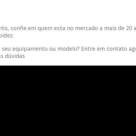
to, confie em quem esta no mercado a mais de 20 
pidez.
a seu equipamento ou modelo? Entre em contato ag
as dúvidas