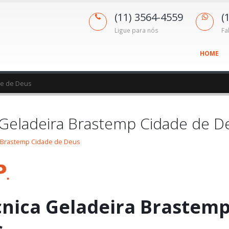
(11) 3564-4559
(
Ligue para nós
Fa
HOME
de de Deus
a Geladeira Brastemp Cidade de D
a Brastemp Cidade de Deus
cnica Geladeira Brastem