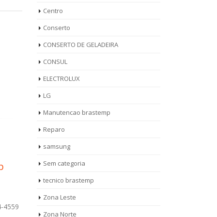
Centro
Conserto
CONSERTO DE GELADEIRA
CONSUL
ELECTROLUX
LG
Manutencao brastemp
Reparo
samsung
Sem categoria
ica
Técnico Ar
Téc
14
14
Condicionado
Bra
tecnico brastemp
set
set
Brastemp Jardim
Por
Zona Leste
Etelvina
la
Técnico Fogã
Zona Norte