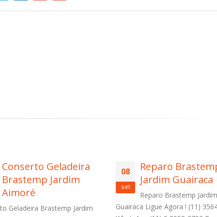
Reparo Brastemp
Assistência Técn
07
Jardim Guairaca
Brastemp Vila
set
Uberabinha
Reparo Brastemp Jardim
ca Ligue Agora ! (11) 3564-4559
Assistência Técnica Brastemp Vi