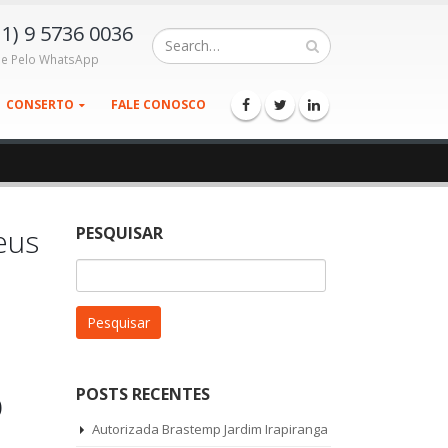
11) 9 5736 0036
le Pelo WhatsApp
CONSERTO
FALE CONOSCO
eus
PESQUISAR
Pesquisar
por:
p
POSTS RECENTES
Autorizada Brastemp Jardim Irapiranga