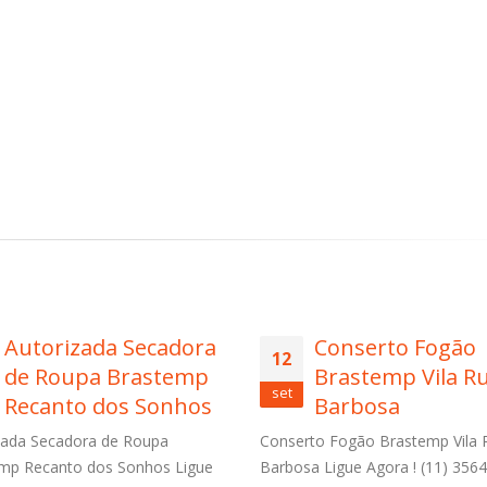
Conserto Fogão
Conserto Lava e 
12
Brastemp Vila Rui
Brastemp Jardi
set
Barbosa
Satélite
to Fogão Brastemp Vila Rui
Conserto Lava e Seca Brastemp
a Ligue Agora ! (11) 3564-4559
Satélite Ligue Agora ! (11) 3564