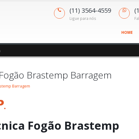
(11) 3564-4559
(
Ligue para nós
Fa
HOME
m
a Fogão Brastemp Barragem
rastemp Barragem
cnica Fogão Brastemp