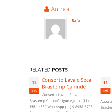
Author
Rafa
RELATED
POSTS
va e Seca
Autorizada Secadora
11
12
anindé
de Roupa Brastemp
set
set
Recanto dos Sonhos
Seca
gora ! (11)
Autorizada Secadora de Roupa
Conser
 9 8958-3703
Brastemp Recanto dos Sonhos Ligue
Barbos