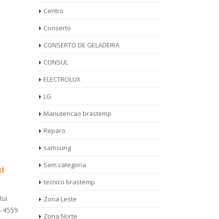
Centro
Conserto
CONSERTO DE GELADEIRA
CONSUL
ELECTROLUX
LG
Manutencao brastemp
Reparo
samsung
Seca
Técnico Maquina de
Aut
14
11
Sem categoria
m
Lavar Roupa
Con
set
set
Brastemp Vila
Bra
tecnico brastemp
Campanela
Paulo
 Jardim
Zona Leste
-4559
Técnico Maquina de Lavar Roupa
Autorizada A
Zona Norte