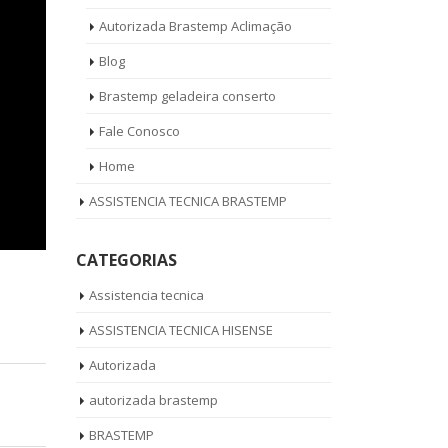
Autorizada Brastemp Aclimação
Blog
Brastemp geladeira conserto
Fale Conosco
Home
ASSISTENCIA TECNICA BRASTEMP
CATEGORIAS
Assistencia tecnica
ASSISTENCIA TECNICA HISENSE
Autorizada
autorizada brastemp
BRASTEMP