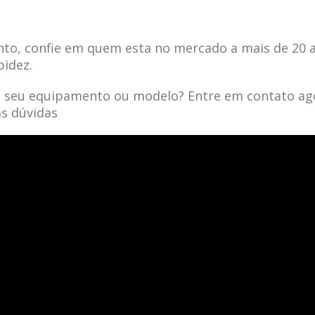
to, confie em quem esta no mercado a mais de 20 
pidez.
a seu equipamento ou modelo? Entre em contato ag
as dúvidas