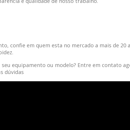
parência e qualidade de nosso trabalho.
to, confie em quem esta no mercado a mais de 20 
pidez.
a seu equipamento ou modelo? Entre em contato ag
as dúvidas