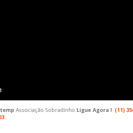
stemp
Associação Sobradinho
Ligue Agora !
(11) 35
03