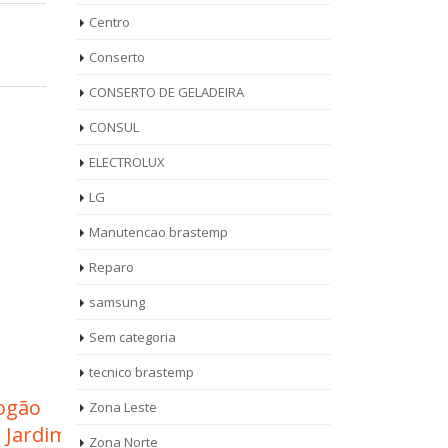
Centro
Conserto
CONSERTO DE GELADEIRA
CONSUL
ELECTROLUX
LG
Manutencao brastemp
Reparo
samsung
Sem categoria
tecnico brastemp
Assistência Técnica
Téc
Zona Leste
11
08
m
Geladeira Brastemp
Vil
Zona Norte