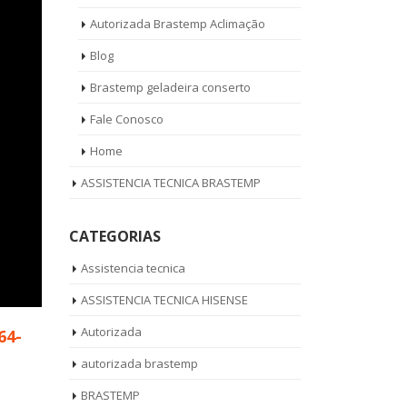
Autorizada Brastemp Aclimação
Blog
Brastemp geladeira conserto
Fale Conosco
Home
ASSISTENCIA TECNICA BRASTEMP
CATEGORIAS
Assistencia tecnica
ASSISTENCIA TECNICA HISENSE
Autorizada
64-
autorizada brastemp
BRASTEMP