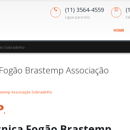
(11) 3564-4559
(
Ligue para nós
Fa
HOME
ção Sobradinho
a Fogão Brastemp Associação
rastemp Associação Sobradinho
cnica Fogão Brastemp