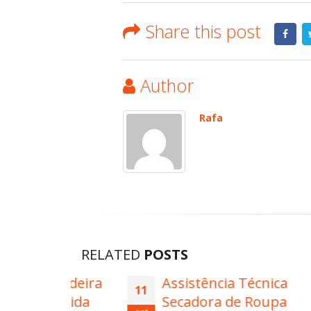
Share this post
Author
Rafa
RELATED
POSTS
Geladeira
Assistência Técnica
11
08
a Elida
Secadora de Roupa