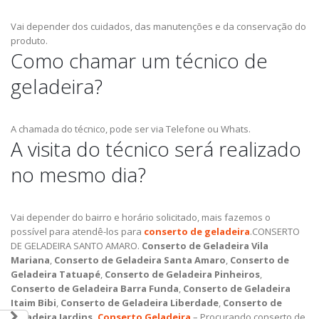
Vai depender dos cuidados, das manutenções e da conservação do
produto.
Como chamar um técnico de
geladeira?
A chamada do técnico, pode ser via Telefone ou Whats.
A visita do técnico será realizado
no mesmo dia?
Vai depender do bairro e horário solicitado, mais fazemos o
possível para atendê-los para
conserto de geladeira
.CONSERTO
DE GELADEIRA SANTO AMARO.
Conserto de Geladeira Vila
Mariana
,
Conserto de Geladeira Santa Amaro
,
Conserto de
Geladeira Tatuapé
,
Conserto de Geladeira Pinheiros
,
Conserto de Geladeira Barra Funda
,
Conserto de Geladeira
Itaim Bibi
,
Conserto de Geladeira Liberdade
,
Conserto de
Geladeira Jardins.
Conserto Geladeira
– Procurando conserto de