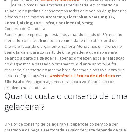
geladeira? Somos uma empresa especializada, em conserto de
geladeira na Jardins e consertamos todos os modelos de geladeiras
e todas essas marcas,
Brastemp
,
Electrolux
,
Samsung
,
LG
,
Consul
,
Viking
,
DCS
,
Lofra
,
Continental
,
Smeg
.
Conserto de Geladeira
Somos uma empresa que estamos atuando a mais de 30 anos no
mercado, com atendimento e a comodidade indo até o local do
Cliente e fazendo o orçamento na hora. Atendemos um cliente no
bairro Jardins, para conserto de uma geladeira que não estava
gelando a parte da geladeira , apenas o freezer, após a realização
do diagnostico e passado o orçamento, o cliente aprovou e foi
realizado o conserto na mesma hora, fazemos o possível para que
o cliente fique satisfeito .
Assistência Técnica de Geladeira
em
São Paulo
.
Veja agora algumas dicas para você que esta com
problema na geladeira:
Quanto custa o conserto de uma
geladeira ?
O valor de conserto de geladeira vai depender do serviço a ser
prestado e da peça a ser trocada.
O valor de visita depende de qual