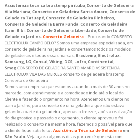
Assistencia tecnica brastemp pirituba,Conserto de Geladeira
Vila Mariana
,
Conserto de Geladeira Santa Amaro
,
Conserto de
Geladeira Tatuapé
,
Conserto de Geladeira Pinheiros
,
Conserto de Geladeira Barra Funda
,
Conserto de Geladeira
Itaim Bibi
,
Conserto de Geladeira Liberdade
,
Conserto de
Geladeira Jardins.
Conserto Geladeira
– Procurando CONSERTO
ELECTROLUX CAMPO BELO? Somos uma empresa especializada, em
conserto de geladeira na Jardins e consertamos todos os modelos
de geladeiras e todas essas marcas,
Brastemp
,
Electrolux
,
Samsung
,
LG
,
Consul
,
Viking
,
DCS
,
Lofra
,
Continental
,
Smeg
.CONSERTO DE GELADEIRA SANTO AMARO ASSISTENCIA
ELECTROLUX VILA DAS MERCES conserto de geladeira brastemp
Conserto de Geladeira
Somos uma empresa que estamos atuando a mais de 30 anos no
mercado, com atendimento e a comodidade indo até o local do
Cliente e fazendo o orçamento na hora. Atendemos um cliente no
bairro Jardins, para conserto de uma geladeira que não estava
gelando a parte da geladeira , apenas o freezer, após a realização
do diagnostico e passado o orçamento, o cliente aprovou e foi
realizado o conserto na mesma hora, fazemos o possível para que
o cliente fique satisfeito .
Assistência Técnica de Geladeira
em
São Paulo
.
Veja agora algumas dicas para você que esta com