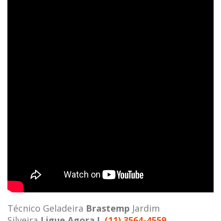
Técnico Geladeira
Brastemp
Jardim
Silveira
Ligue Agora !
(11) 3564-4559