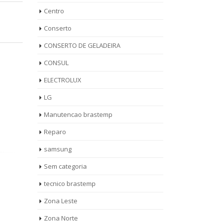
Centro
Conserto
CONSERTO DE GELADEIRA
CONSUL
ELECTROLUX
LG
Manutencao brastemp
Reparo
samsung
Sem categoria
tecnico brastemp
dora
Assistência Técnica
Téc
Zona Leste
11
14
emp
Lava e Seca Brastemp
Bra
Zona Norte