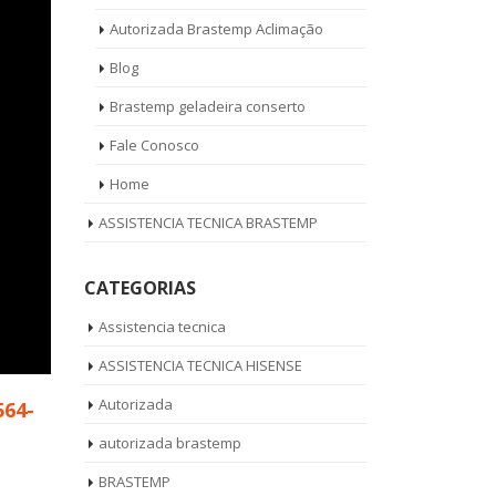
Autorizada Brastemp Aclimação
Blog
Brastemp geladeira conserto
Fale Conosco
Home
ASSISTENCIA TECNICA BRASTEMP
CATEGORIAS
Assistencia tecnica
ASSISTENCIA TECNICA HISENSE
Autorizada
564-
autorizada brastemp
BRASTEMP