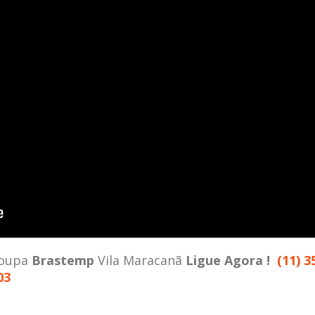
Roupa
Brastemp
Vila Maracanã
Ligue Agora !
(11) 3
03