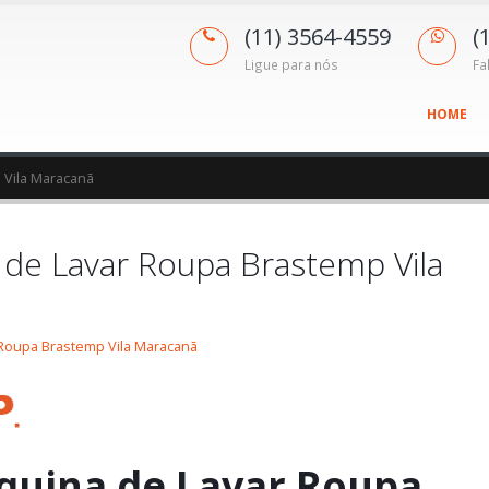
(11) 3564-4559
(
Ligue para nós
Fa
HOME
 Vila Maracanã
 de Lavar Roupa Brastemp Vila
 Roupa Brastemp Vila Maracanã
quina de Lavar Roupa