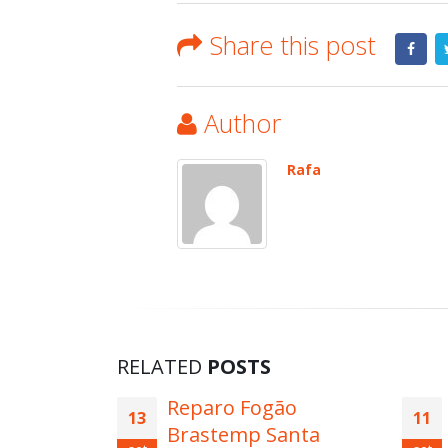
Share this post
Author
Rafa
RELATED
POSTS
ão
Assistência Técnica
11
14
anta
Secadora de Roupa