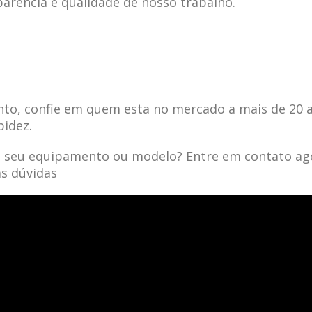
parência e qualidade de nosso trabalho.
to, confie em quem esta no mercado a mais de 20 
pidez.
a seu equipamento ou modelo? Entre em contato ag
as dúvidas