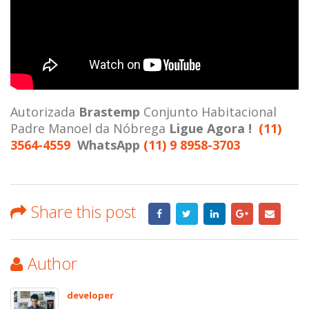
Autorizada
Brastemp
Conjunto Habitacional
Padre Manoel da Nóbrega
Ligue Agora !
(11)
3564-4559
WhatsApp
(11) 9 8958-3703
Share this post
Author
developer