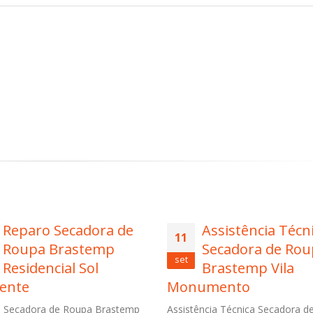
Assistência Técnica
Autorizada 
11
11
Secadora de Roupa
Condiciona
set
set
Brastemp Vila
Brastemp P
Monumento
Dom João Neri
Assistência Técnica Secadora de
Autorizada Ar Condicio