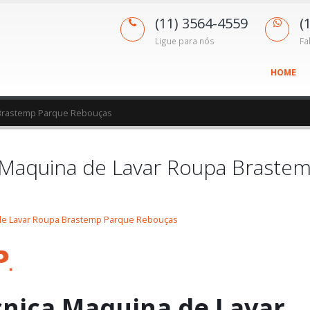
(11) 3564-4559
(
Ligue para nós
Fa
HOME
 Brastemp Parque Rebouças
a Maquina de Lavar Roupa Braste
 de Lavar Roupa Brastemp Parque Rebouças
cnica Maquina de Lavar