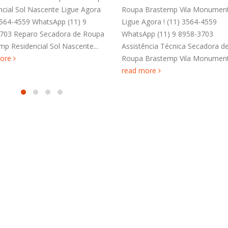
Roupa Brastemp Vila Monumento
Parque Dom João Neri L
Ligue Agora ! (11) 3564-4559
! (11) 3564-4559 WhatsA
WhatsApp (11) 9 8958-3703
8958-3703 Autorizada A
Assistência Técnica Secadora de
Brastemp Parque Dom Jo
Roupa Brastemp Vila Monumento...
read more
read more