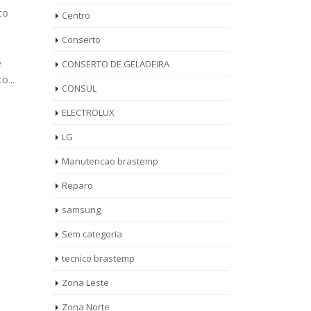
! (11) 3564-4559 WhatsApp (11) 9
igue Agora
Jardim
Centro
8958-3703 Assistência Técnica Lava e
pp (11) 9
3564-
Conserto
Seca Brastemp Jardim Alzira...
r Condicionado
Técni
read more
ão Neri...
Jardim
CONSERTO DE GELADEIRA
CONSUL
ELECTROLUX
LG
Manutencao brastemp
Reparo
samsung
Sem categoria
tecnico brastemp
Zona Leste
Zona Norte