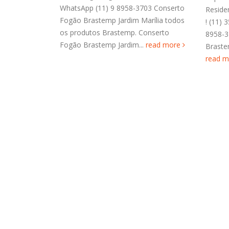
8958-3703 Conserto
Residencial Sol Nascente Ligue Agora
rdim Marília todos
! (11) 3564-4559 WhatsApp (11) 9
temp. Conserto
8958-3703 Reparo Secadora de Roupa
rdim...
read more
Brastemp Residencial Sol Nascente...
read more