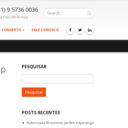
11) 9 5736 0036
le Pelo WhatsApp
CONSERTO
FALE CONOSCO
mp
PESQUISAR
Pesquisar
por:
POSTS RECENTES
Autorizada Brastemp Jardim Irapiranga