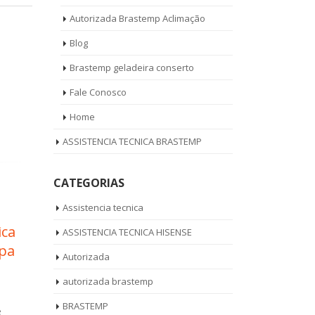
Autorizada Brastemp Aclimação
Blog
Brastemp geladeira conserto
Fale Conosco
Home
ASSISTENCIA TECNICA BRASTEMP
CATEGORIAS
Assistencia tecnica
Ar
Assistência Técnica
ASSISTENCIA TECNICA HISENSE
11
14
do
Lava e Seca Brastemp
Autorizada
set
set
arque
Jardim Alzira
autorizada brastemp
de 
Assistência Técnica Lava e Seca
BRASTEMP
Brastemp Jardim Alzira Ligue Agora
nado Brastemp
Técni