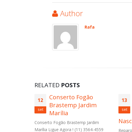
Author
Rafa
RELATED
POSTS
to Fogão
Reparo Secadora de
13
mp Jardim
Roupa Brastemp
set
Residencial Sol
Nascente
rastemp Jardim
a ! (11) 3564-4559
Reparo Secadora de Roupa Brastemp