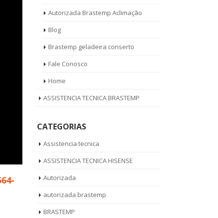
Autorizada Brastemp Aclimação
Blog
Brastemp geladeira conserto
Fale Conosco
Home
ASSISTENCIA TECNICA BRASTEMP
CATEGORIAS
Assistencia tecnica
ASSISTENCIA TECNICA HISENSE
Autorizada
564-
autorizada brastemp
BRASTEMP