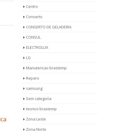
Centro
Conserto
CONSERTO DE GELADEIRA
CONSUL
ELECTROLUX
LG
Manutencao brastemp
Reparo
samsung
Sem categoria
tecnico brastemp
 Vila
Reparo Lava e Seca
Rep
Zona Leste
13
13
Brastemp Vila Capela
Bra
Zona Norte