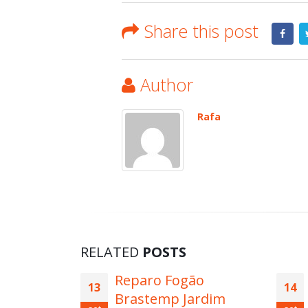
Share this post
Author
Rafa
RELATED
POSTS
ão
Técnico Lava e Seca
14
11
ardim
Brastemp Vila Noca