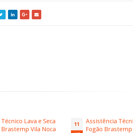
Assistência Técnica
Reparo Brastemp
08
Fogão Brastemp
Fiat Lux