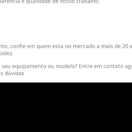
parência e qualidade de nosso trabalho.
to, confie em quem esta no mercado a mais de 20 
pidez.
a seu equipamento ou modelo? Entre em contato ag
as dúvidas