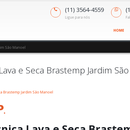
(11) 3564-4559
(
Ligue para nós
Fa
HOME
rdim São Manoel
 Lava e Seca Brastemp Jardim São
eca Brastemp Jardim São Manoel
cnica Lava e Seca Braste