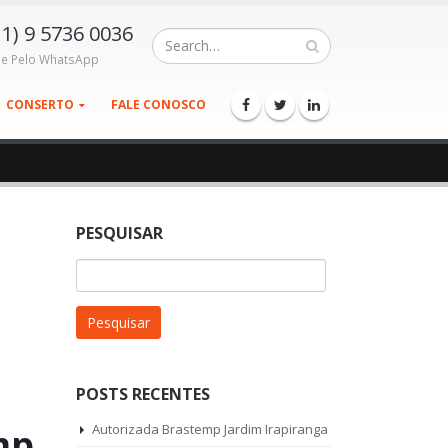
11) 9 5736 0036
le Pelo WhatsApp
CONSERTO
FALE CONOSCO
PESQUISAR
Pesquisar
por:
POSTS RECENTES
mp
Autorizada Brastemp Jardim Irapiranga