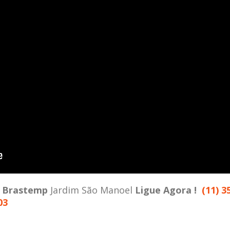
a
Brastemp
Jardim São Manoel
Ligue Agora !
(11) 3
03