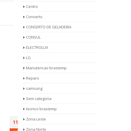
Centro
Conserto
CONSERTO DE GELADEIRA
CONSUL
ELECTROLUX
LG
Manutencao brastemp
Reparo
samsung
Sem categoria
tecnico brastemp
uina
Autorizada Maquina
Rep
Zona Leste
11
13
de Lavar Roupa
Lav
Zona Norte