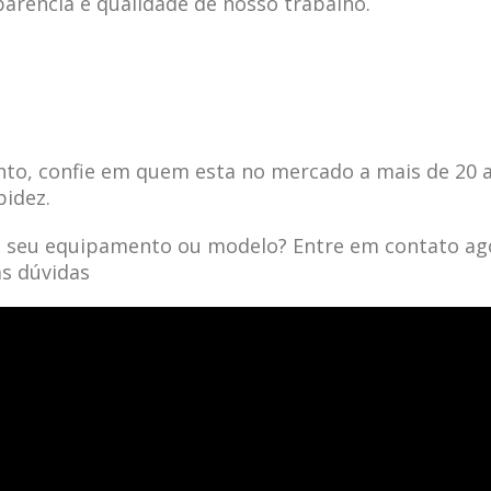
parência e qualidade de nosso trabalho.
to, confie em quem esta no mercado a mais de 20 
pidez.
a seu equipamento ou modelo? Entre em contato ag
as dúvidas