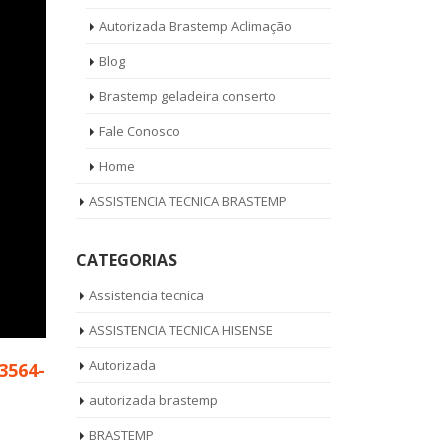
Autorizada Brastemp Aclimação
Blog
Brastemp geladeira conserto
Fale Conosco
Home
ASSISTENCIA TECNICA BRASTEMP
CATEGORIAS
Assistencia tecnica
ASSISTENCIA TECNICA HISENSE
Autorizada
 3564-
autorizada brastemp
BRASTEMP