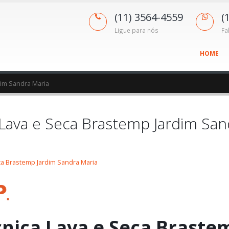
(11) 3564-4559
(
Ligue para nós
Fa
HOME
dim Sandra Maria
 Lava e Seca Brastemp Jardim San
ca Brastemp Jardim Sandra Maria
cnica Lava e Seca Braste