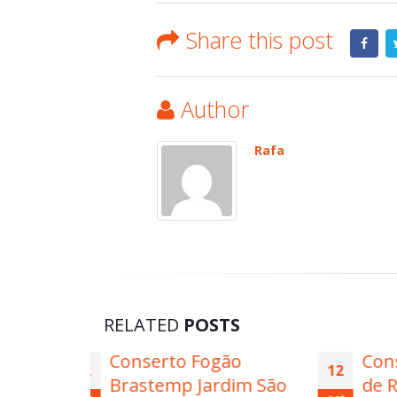
Share this post
Author
Rafa
RELATED
POSTS
gão
Conserto Secadora
12
11
rdim São
de Roupa Brastemp