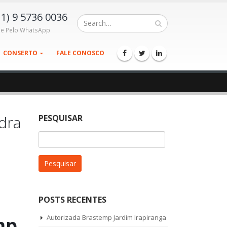
11) 9 5736 0036
le Pelo WhatsApp
CONSERTO
FALE CONOSCO
dra
PESQUISAR
Pesquisar
por:
POSTS RECENTES
mp
Autorizada Brastemp Jardim Irapiranga