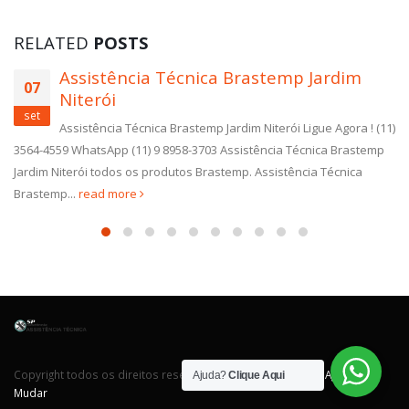
RELATED
POSTS
emp Jardim
Reparo Geladeira Brastem
13
D’abril
set
rói Ligue Agora ! (11)
Reparo Geladeira Brastemp Jardim D’abri
ia Técnica Brastemp
3564-4559 WhatsApp (11) 9 8958-3703 Reparo G
stência Técnica
Jardim D’abril todos os produtos Brastemp. Rep
Brastemp Jardim...
read more
Copyright todos os direitos reservados. Desenvolvido por
Agência
Ajuda?
Clique Aqui
Mudar