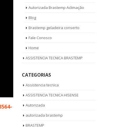
Autorizada Brastemp Aclimação
Blog
Brastemp geladeira conserto
Fale Conosco
Home
ASSISTENCIA TECNICA BRASTEMP
CATEGORIAS
Assistencia tecnica
ASSISTENCIA TECNICA HISENSE
Autorizada
3564-
autorizada brastemp
BRASTEMP