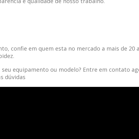
parência e qualidade de nosso trabalho.
to, confie em quem esta no mercado a mais de 20 
pidez.
a seu equipamento ou modelo? Entre em contato ag
as dúvidas