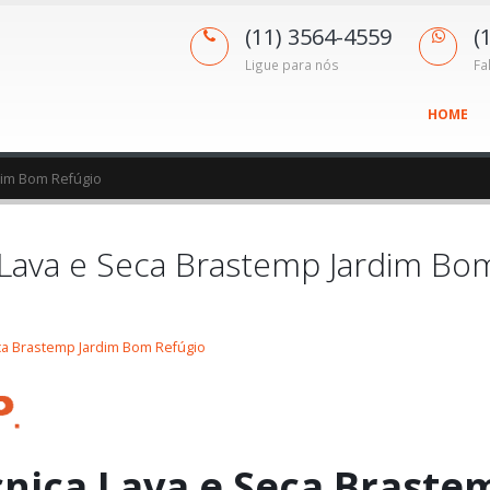
(11) 3564-4559
(
Ligue para nós
Fa
HOME
dim Bom Refúgio
a Lava e Seca Brastemp Jardim Bo
eca Brastemp Jardim Bom Refúgio
cnica Lava e Seca Braste