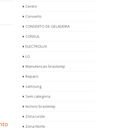
Centro
Conserto
CONSERTO DE GELADEIRA
CONSUL
ELECTROLUX
LG
Manutencao brastemp
Reparo
samsung
Sem categoria
tecnico brastemp
Autorizada Ar
Ass
Zona Leste
11
11
Condicionado
Sec
Zona Norte