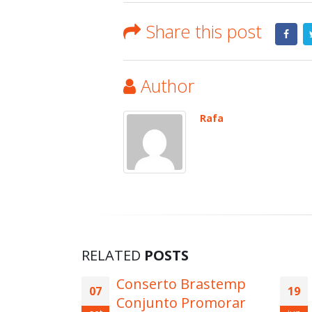
Share this post
Author
Rafa
RELATED
POSTS
rastemp
Autorizada Geladeira
19
12
romorar
Brastemp Vila São