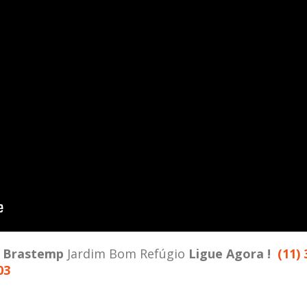
a
Brastemp
Jardim Bom Refúgio
Ligue Agora !
(11) 
03