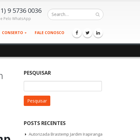
11) 9 5736 0036
le Pelo WhatsApp
CONSERTO
FALE CONOSCO
m
PESQUISAR
Pesquisar
por:
POSTS RECENTES
mp
Autorizada Brastemp Jardim Irapiranga