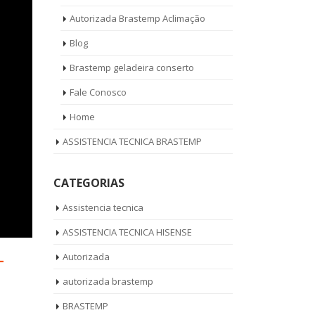
Autorizada Brastemp Aclimação
Blog
Brastemp geladeira conserto
Fale Conosco
Home
ASSISTENCIA TECNICA BRASTEMP
CATEGORIAS
Assistencia tecnica
ASSISTENCIA TECNICA HISENSE
Autorizada
-
autorizada brastemp
BRASTEMP