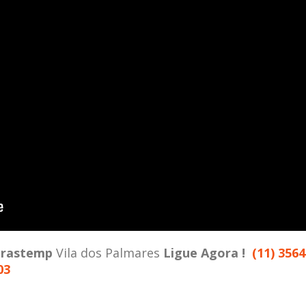
rastemp
Vila dos Palmares
Ligue Agora !
(11) 3564
03