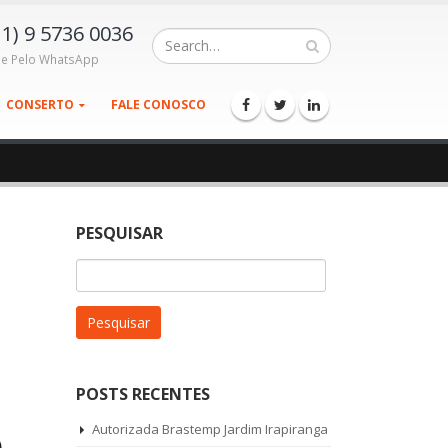
11) 9 5736 0036
le Pelo WhatsApp
CONSERTO
FALE CONOSCO
PESQUISAR
Pesquisar
por:
POSTS RECENTES
p
Autorizada Brastemp Jardim Irapiranga