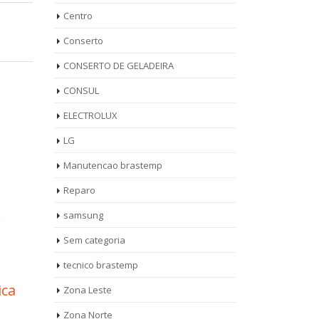
Centro
Conserto
CONSERTO DE GELADEIRA
CONSUL
ELECTROLUX
LG
Manutencao brastemp
Reparo
samsung
Sem categoria
tecnico brastemp
a de
Autorizada Secadora
Téc
Zona Leste
11
14
p
de Roupa Brastemp
Rou
Zona Norte