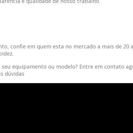
parência e qualidade de nosso trabalho.
to, confie em quem esta no mercado a mais de 20 
pidez.
a seu equipamento ou modelo? Entre em contato ag
as dúvidas