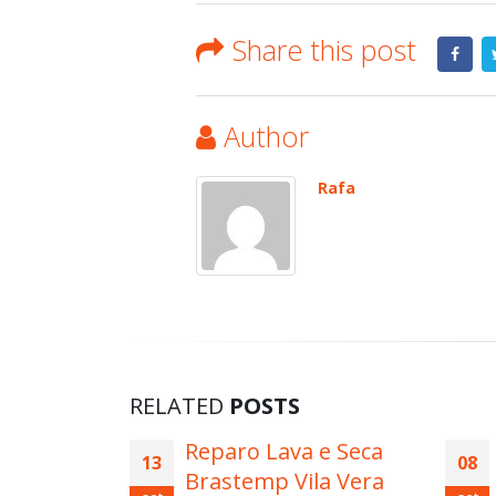
Share this post
Author
Rafa
RELATED
POSTS
 e Seca
Reparo Brastemp Vila
08
12
la Vera
Damaceno