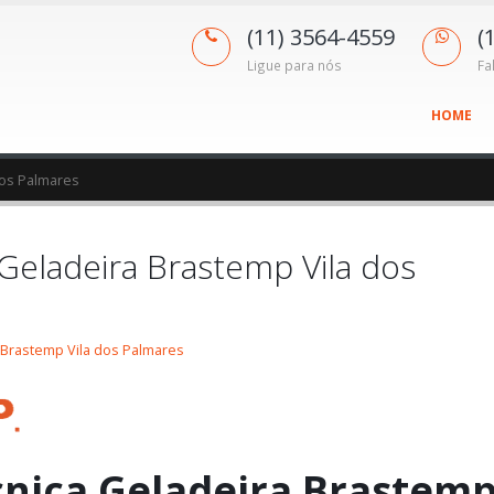
(11) 3564-4559
(
Ligue para nós
Fa
HOME
dos Palmares
 Geladeira Brastemp Vila dos
 Brastemp Vila dos Palmares
cnica Geladeira Brastem