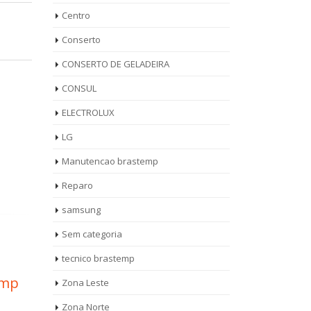
Centro
Conserto
CONSERTO DE GELADEIRA
CONSUL
ELECTROLUX
LG
Manutencao brastemp
Reparo
samsung
Sem categoria
tecnico brastemp
emp
Reparo Fogão
Téc
Zona Leste
13
14
Brastemp Cidade
Lav
Zona Norte