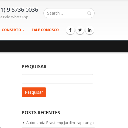
11) 9 5736 0036
le Pelo WhatsApp
CONSERTO
FALE CONOSCO
PESQUISAR
Pesquisar
por:
POSTS RECENTES
p
Autorizada Brastemp Jardim Irapiranga