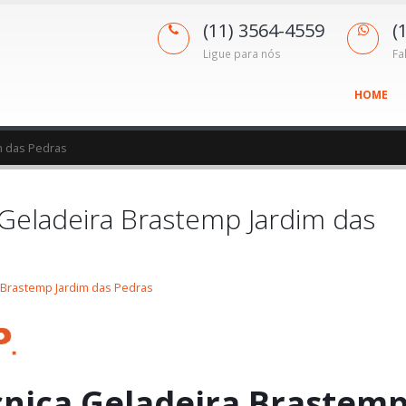
(11) 3564-4559
(
Ligue para nós
Fa
HOME
m das Pedras
 Geladeira Brastemp Jardim das
a Brastemp Jardim das Pedras
cnica Geladeira Brastem