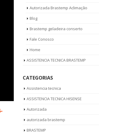
Autorizada Brastemp Aclimação
Blog
Brastemp geladeira conserto
Fale Conosco
Home
ASSISTENCIA TECNICA BRASTEMP
CATEGORIAS
Assistencia tecnica
ASSISTENCIA TECNICA HISENSE
Autorizada
4-
autorizada brastemp
BRASTEMP