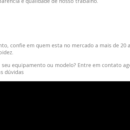
parência e qualidade de nosso trabalho.
to, confie em quem esta no mercado a mais de 20 
pidez.
a seu equipamento ou modelo? Entre em contato ag
as dúvidas