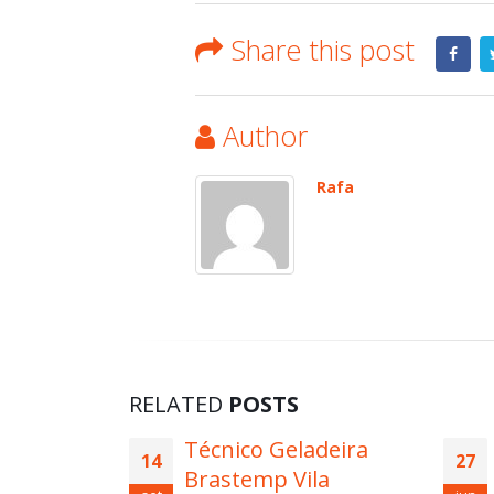
Share this post
Author
Rafa
RELATED
POSTS
Técnica
Técnico Geladeira
14
27
Lavar
Brastemp Vila