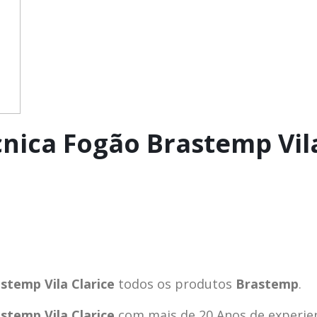
cnica Fogão Brastemp Vil
stemp Vila Clarice
todos os produtos
Brastemp
.
stemp Vila Clarice
com mais de 20 Anos de experie