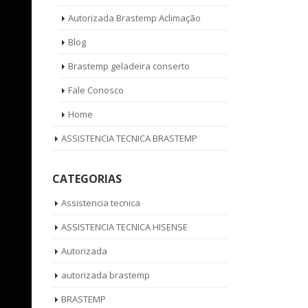
Autorizada Brastemp Aclimação
Blog
Brastemp geladeira conserto
Fale Conosco
Home
ASSISTENCIA TECNICA BRASTEMP
CATEGORIAS
Assistencia tecnica
ASSISTENCIA TECNICA HISENSE
Autorizada
autorizada brastemp
BRASTEMP