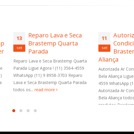
Reparo Lava e Seca
Autorizada Ar
11
Brastemp Quarta
Condicionado
set
Parada
Brastemp Bela
Aliança
 Lava e Seca Brastemp Quarta
 Ligue Agora ! (11) 3564-4559
Autorizada Ar Condicionado Br
pp (11) 9 8958-3703 Reparo
Bela Aliança Ligue Agora ! (11) 
 Seca Brastemp Quarta Parada
4559 WhatsApp (11) 9 8958-370
s...
read more
Autorizada Ar Condicionado Br
Bela Aliança todos os
produtos Brastemp. Autorizada A
read more