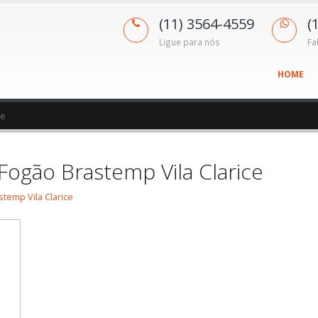
(11) 3564-4559
(
Ligue para nós
Fa
HOME
ce
 Fogão Brastemp Vila Clarice
stemp Vila Clarice